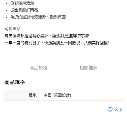
色彩繽紛活潑
街口支付
燙金質感好閃亮
悠遊付
為您的派對增添活潑、歡樂氛圍
AFTEE先享後付
銷售重點
相關說明
每支插飾都經過精心設計，讓派對更加獨特有趣!
【關於「AFTEE先享後付」】
一年一度的特別日子，快邀請朋友一同慶祝，共創美好回憶!
ATM付款
AFTEE先享後付是「在收到商品之後才付款」的支付方式。 讓您購物簡單
便利好安心！
１．簡單：不需註冊會員、不需綁卡、不需儲值。
運送方式
２．便利：只要手機號碼，簡訊認證，即可結帳。
３．安心：先確認商品／服務後，再付款。
全家取貨付款
商品規格
相關推薦
每筆NT$80，滿NT$666(含以上)免運費
【「AFTEE先享後付」結帳流程】
１．於結帳方式選擇「AFTEE先享後付」後，將跳轉至「AFTEE先享後付」
商品規格
7-11取貨付款
結帳頁面，進行簡訊認證並確認金額後，即可完成結帳。
２．訂單成立數日內，您將收到繳費通知簡訊。
每筆NT$80，滿NT$666(含以上)免運費
產地
中國 (美國設計)
３．收到繳費通知簡訊後14天內，點擊此簡訊中的連結，可透過四大超商／
ATM／網路銀行／等多元方式進行付款，方視為交易完成。
宅配
※ 請注意：結帳手續完成當下不需立刻繳費，但若您需要取消訂單，請聯絡
客服
每筆NT$80，滿NT$666(含以上)免運費
購買商品的店家。未經商家同意取消之訂單仍視為有效，需透過AFTEE先享
後付繳納相關費用。
離島宅配
※ 交易是否成功請以「AFTEE先享後付 」之結帳頁面顯示為準，若有關於
是否繳費成功／繳費後需取消欲退款等相關疑問，請聯繫「AFTEE先享後付