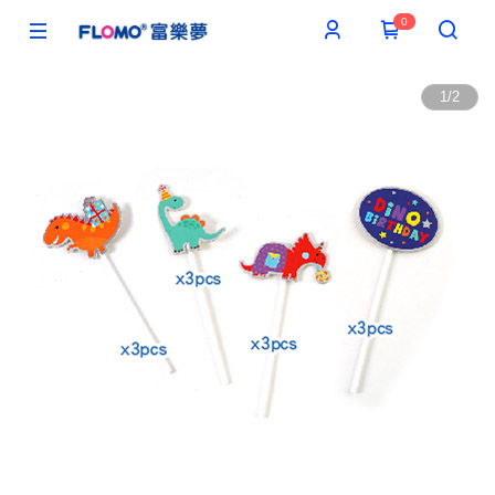
0
1
/
2