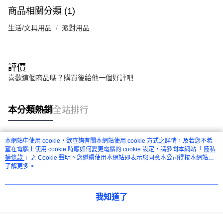
每筆NT$280
客戶支援中心」
https://netprotections.freshdesk.com/support/home
商品相關分類 (1)
【注意事項】
生活/文具用品
派對用品
１．透過由恩沛科技股份有限公司提供之「AFTEE先享後付」服務完成之交
易，需依本服務之必要範圍內提供個人資料，並將交易相關給付款項請求債
權轉讓予恩沛科技股份有限公司。
２．關於個人資料處理事宜，請瀏覽以下網址：
評價
https://aftee.tw/terms/#terms3
喜歡這個商品嗎？購買後給他一個好評吧
３．未成年的使用者請事先徵得法定代理人或監護人之同意方可使用
「AFTEE先享後付」，若未經同意申辦者引起之損失，本公司不負相關責
任。
４．使用「AFTEE先享後付」時，將依據個別帳號之用戶狀況，依本公司即
本分類熱銷
全站排行
時審查核予不同之上限額度；若仍有額度不足之情形，本公司將視審查結果
請求用戶進行身份認證。
５．嚴禁一人註冊多個帳號或使用他人資訊註冊。若發現惡意使用之情形，
本網站中使用 cookie，欲查詢有關本網站使用 cookie 方式之詳情，及若您不希
恩沛科技股份有限公司將有權停止該用戶之使用額度並採取法律行動。
熱門標籤
望在電腦上使用 cookie 時應如何變更電腦的 cookie 設定，請參閱本網站「
隱私
權條款
」之 Cookie 聲明。您繼續使用本網站即表示您同意本公司得按本網站使
用條款之 Cookie 聲明使用 cookie。
了解更多 >
我知道了