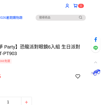
0
2026暑期購物趣
 Party】恐龍派對眼鏡6入組 生日派對
T-PT903
666免運
5