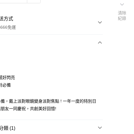
清除
紀錄
送方式
666免運
次付款
付款
感好閃亮
對必備
備，戴上派對眼鏡變身派對焦點 ! 一年一度的特別日
朋友一同慶祝，共創美好回憶!
享後付
類 (1)
FTEE先享後付」】