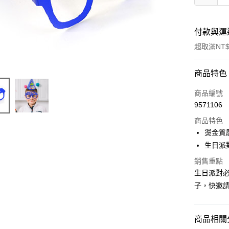
付款與運
超取滿NT$
付款方式
商品特色
信用卡一
商品編號
9571106
超商取貨
商品特色
LINE Pay
燙金質
生日派
Apple Pay
銷售重點
街口支付
生日派對必
子，快邀請
悠遊付
AFTEE先
相關說明
商品相關分
【關於「A