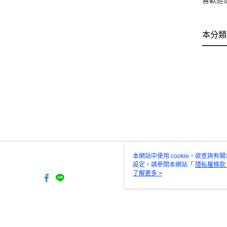
喜歡這
本分類
本網站中使用 cookie，欲查詢有關
設定，請參閱本網站「
隱私權條款
使用 cookie。
了解更多 >