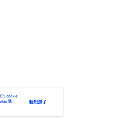
年的使用者請事先徵得法定代理人或監護人之同意方可使用
E先享後付」，若未經同意申辦者引起之損失，本公司不負相關責
AFTEE先享後付」時，將依據個別帳號之用戶狀況，依本公司
核予不同之上限額度；若仍有額度不足之情形，本公司將視審查
用戶進行身份認證。
一人註冊多個帳號或使用他人資訊註冊。若發現惡意使用之情
科技股份有限公司將有權停止該用戶之使用額度並採取法律行
 cookie
kie 聲明
我知道了