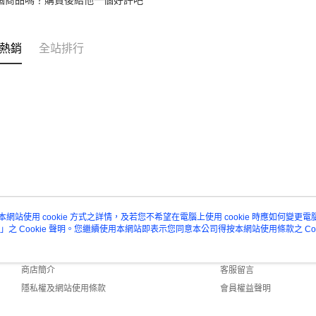
個商品嗎？購買後給他一個好評吧
３．未成
「AFTE
任。
熱銷
全站排行
４．使用「
即時審查
結果請求
５．嚴禁
形，恩沛
動。
本網站使用 cookie 方式之詳情，及若您不希望在電腦上使用 cookie 時應如何變更電腦的
」之 Cookie 聲明。您繼續使用本網站即表示您同意本公司得按本網站使用條款之 Coo
關於我們
客服資訊
品牌故事
購物說明
商店簡介
客服留言
隱私權及網站使用條款
會員權益聲明
聯絡我們