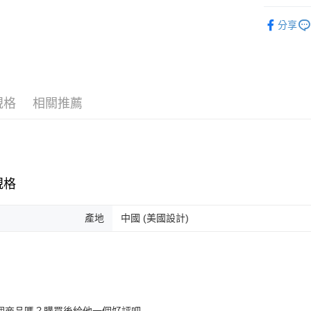
ATM付款
AFTEE
生活/文具
便利好安
分享
１．簡單
２．便利
運送方式
３．安心
全家取貨
【「AFT
每筆NT$8
１．於結帳
規格
相關推薦
付」結帳
7-11取貨
２．訂單
３．收到繳
每筆NT$8
／ATM／
※ 請注意
宅配
絡購買商品
規格
先享後付
每筆NT$8
※ 交易是
是否繳費成
離島宅配
產地
中國 (美國設計)
付客戶支
每筆NT$2
【注意事
１．透過由
交易，需
求債權轉
２．關於
https://aft