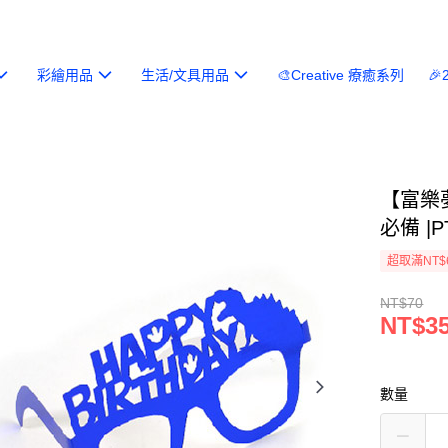
彩繪用品
生活/文具用品
🎨Creative 療癒系列

【富樂夢
必備 |P
超取滿NT$
NT$70
NT$3
數量