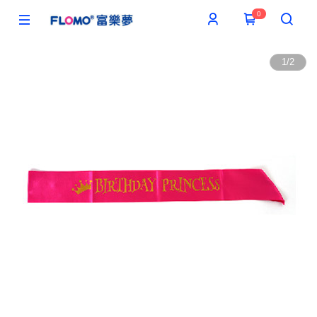
0
1
/
2