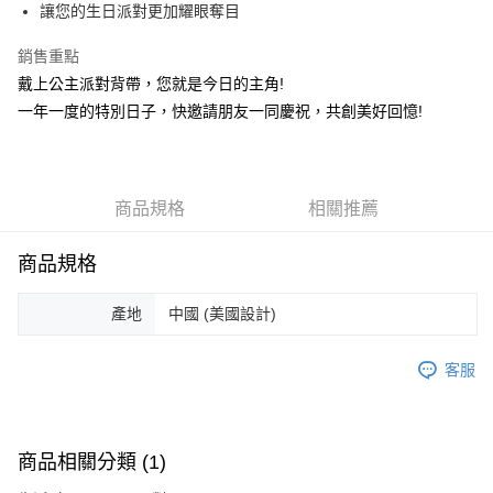
讓您的生日派對更加耀眼奪目
街口支付
銷售重點
悠遊付
戴上公主派對背帶，您就是今日的主角!
AFTEE先享後付
一年一度的特別日子，快邀請朋友一同慶祝，共創美好回憶!
相關說明
【關於「AFTEE先享後付」】
ATM付款
AFTEE先享後付是「在收到商品之後才付款」的支付方式。 讓您購物簡單
便利好安心！
商品規格
相關推薦
１．簡單：不需註冊會員、不需綁卡、不需儲值。
運送方式
２．便利：只要手機號碼，簡訊認證，即可結帳。
３．安心：先確認商品／服務後，再付款。
全家取貨付款
商品規格
每筆NT$80，滿NT$666(含以上)免運費
【「AFTEE先享後付」結帳流程】
１．於結帳方式選擇「AFTEE先享後付」後，將跳轉至「AFTEE先享後付」
產地
中國 (美國設計)
7-11取貨付款
結帳頁面，進行簡訊認證並確認金額後，即可完成結帳。
２．訂單成立數日內，您將收到繳費通知簡訊。
每筆NT$80，滿NT$666(含以上)免運費
客服
３．收到繳費通知簡訊後14天內，點擊此簡訊中的連結，可透過四大超商／
ATM／網路銀行／等多元方式進行付款，方視為交易完成。
宅配
※ 請注意：結帳手續完成當下不需立刻繳費，但若您需要取消訂單，請聯絡
每筆NT$80，滿NT$666(含以上)免運費
購買商品的店家。未經商家同意取消之訂單仍視為有效，需透過AFTEE先享
後付繳納相關費用。
商品相關分類 (1)
離島宅配
※ 交易是否成功請以「AFTEE先享後付 」之結帳頁面顯示為準，若有關於
是否繳費成功／繳費後需取消欲退款等相關疑問，請聯繫「AFTEE先享後付