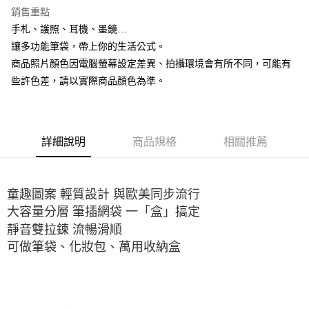
LINE Pay
銷售重點
Apple Pay
手札、護照、耳機、墨鏡…
讓多功能筆袋，帶上你的生活公式。
街口支付
商品照片顏色因電腦螢幕設定差異、拍攝環境會有所不同，可能有
悠遊付
些許色差，請以實際商品顏色為準。
AFTEE先享後付
相關說明
【關於「AFTEE先享後付」】
詳細說明
商品規格
相關推薦
ATM付款
AFTEE先享後付是「在收到商品之後才付款」的支付方式。 讓您購物簡單
便利好安心！
１．簡單：不需註冊會員、不需綁卡、不需儲值。
運送方式
２．便利：只要手機號碼，簡訊認證，即可結帳。
童趣圖案 輕質設計 與歐美同步流行
３．安心：先確認商品／服務後，再付款。
全家取貨付款
大容量分層 筆插網袋 一「盒」搞定
每筆NT$80，滿NT$666(含以上)免運費
【「AFTEE先享後付」結帳流程】
靜音雙拉鍊 流暢滑順
１．於結帳方式選擇「AFTEE先享後付」後，將跳轉至「AFTEE先享後付」
可做筆袋、化妝包、萬用收納盒
7-11取貨付款
結帳頁面，進行簡訊認證並確認金額後，即可完成結帳。
２．訂單成立數日內，您將收到繳費通知簡訊。
每筆NT$80，滿NT$666(含以上)免運費
３．收到繳費通知簡訊後14天內，點擊此簡訊中的連結，可透過四大超商／
ATM／網路銀行／等多元方式進行付款，方視為交易完成。
宅配
※ 請注意：結帳手續完成當下不需立刻繳費，但若您需要取消訂單，請聯絡
每筆NT$80，滿NT$666(含以上)免運費
購買商品的店家。未經商家同意取消之訂單仍視為有效，需透過AFTEE先享