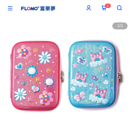
0
1
/
3