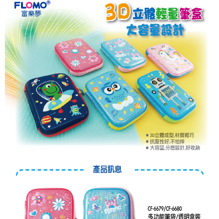
後付繳納相關費用。
離島宅配
※ 交易是否成功請以「AFTEE先享後付 」之結帳頁面顯示為準，若有關於
是否繳費成功／繳費後需取消欲退款等相關疑問，請聯繫「AFTEE先享後付
每筆NT$280
客戶支援中心」
https://netprotections.freshdesk.com/support/home
【注意事項】
１．透過由恩沛科技股份有限公司提供之「AFTEE先享後付」服務完成之交
易，需依本服務之必要範圍內提供個人資料，並將交易相關給付款項請求債
權轉讓予恩沛科技股份有限公司。
２．關於個人資料處理事宜，請瀏覽以下網址：
https://aftee.tw/terms/#terms3
３．未成年的使用者請事先徵得法定代理人或監護人之同意方可使用
「AFTEE先享後付」，若未經同意申辦者引起之損失，本公司不負相關責
任。
４．使用「AFTEE先享後付」時，將依據個別帳號之用戶狀況，依本公司即
時審查核予不同之上限額度；若仍有額度不足之情形，本公司將視審查結果
請求用戶進行身份認證。
５．嚴禁一人註冊多個帳號或使用他人資訊註冊。若發現惡意使用之情形，
恩沛科技股份有限公司將有權停止該用戶之使用額度並採取法律行動。