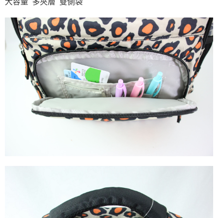
大容量
多夾層
雙側袋