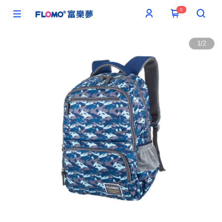
0
1
/
2