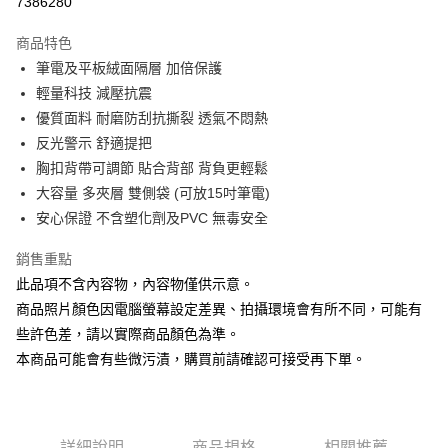
7386280
Apple Pay
商品特色
街口支付
筆電及平板絨面隔層 加倍保護
輕量科技 減壓抗震
悠遊付
優質面料 耐磨防刮抗撕裂 透氣不悶熱
AFTEE先享後付
反光警示 舒適提把
相關說明
胸扣背帶可調節 貼合背部 背負更輕鬆
【關於「AFTEE先享後付」】
大容量 多夾層 雙側袋 (可放15吋筆電)
ATM付款
AFTEE先享後付是「在收到商品之後才付款」的支付方式。 讓您購物簡單
安心保證 不含塑化劑及PVC 無毒安全
便利好安心！
１．簡單：不需註冊會員、不需綁卡、不需儲值。
運送方式
２．便利：只要手機號碼，簡訊認證，即可結帳。
銷售重點
３．安心：先確認商品／服務後，再付款。
宅配
此品項不含內容物，內容物僅供示意。
每筆NT$80，滿NT$666(含以上)免運費
商品照片顏色因電腦螢幕設定差異、拍攝環境會有所不同，可能有
【「AFTEE先享後付」結帳流程】
１．於結帳方式選擇「AFTEE先享後付」後，將跳轉至「AFTEE先享後付」
些許色差，請以實際商品顏色為準。
離島宅配
結帳頁面，進行簡訊認證並確認金額後，即可完成結帳。
本商品可能會有些微污漬，購買前請確認可接受再下單。
２．訂單成立數日內，您將收到繳費通知簡訊。
每筆NT$280
３．收到繳費通知簡訊後14天內，點擊此簡訊中的連結，可透過四大超商／
ATM／網路銀行／等多元方式進行付款，方視為交易完成。
※ 請注意：結帳手續完成當下不需立刻繳費，但若您需要取消訂單，請聯絡
購買商品的店家。未經商家同意取消之訂單仍視為有效，需透過AFTEE先享
詳細說明
商品規格
相關推薦