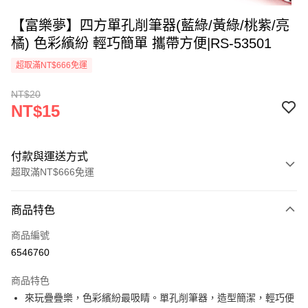
【富樂夢】四方單孔削筆器(藍綠/黃綠/桃紫/亮
橘) 色彩繽紛 輕巧簡單 攜帶方便|RS-53501
超取滿NT$666免運
NT$20
NT$15
付款與運送方式
超取滿NT$666免運
付款方式
商品特色
信用卡一次付款
商品編號
超商取貨付款
6546760
LINE Pay
商品特色
Apple Pay
來玩疊疊樂，色彩繽紛最吸睛。單孔削筆器，造型簡潔，輕巧便