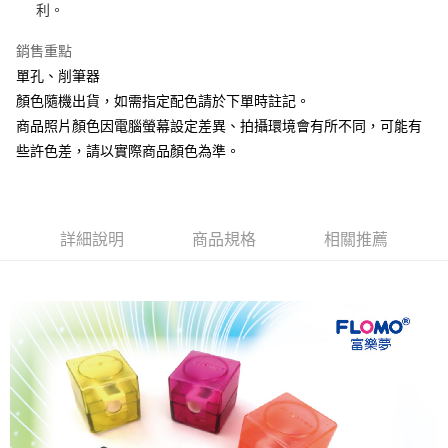
利。
街口支付
銷售重點
悠遊付
單孔、削筆器
AFTEE先享後付
顏色隨機出貨，如需指定配色請於下單時註記。
相關說明
商品照片顏色因電腦螢幕設定差異、拍攝環境會有所不同，可能有
【關於「AFTEE先享後付」】
些許色差，請以實際商品顏色為準。
ATM付款
AFTEE先享後付是「在收到商品之後才付款」的支付方式。 讓您購物簡單
便利好安心！
１．簡單：不需註冊會員、不需綁卡、不需儲值。
運送方式
２．便利：只要手機號碼，簡訊認證，即可結帳。
３．安心：先確認商品／服務後，再付款。
全家取貨付款
詳細說明
商品規格
相關推薦
每筆NT$80，滿NT$666(含以上)免運費
【「AFTEE先享後付」結帳流程】
１．於結帳方式選擇「AFTEE先享後付」後，將跳轉至「AFTEE先享後付」
7-11取貨付款
結帳頁面，進行簡訊認證並確認金額後，即可完成結帳。
２．訂單成立數日內，您將收到繳費通知簡訊。
每筆NT$80，滿NT$666(含以上)免運費
３．收到繳費通知簡訊後14天內，點擊此簡訊中的連結，可透過四大超商／
ATM／網路銀行／等多元方式進行付款，方視為交易完成。
宅配
※ 請注意：結帳手續完成當下不需立刻繳費，但若您需要取消訂單，請聯絡
每筆NT$80，滿NT$666(含以上)免運費
購買商品的店家。未經商家同意取消之訂單仍視為有效，需透過AFTEE先享
後付繳納相關費用。
離島宅配
※ 交易是否成功請以「AFTEE先享後付 」之結帳頁面顯示為準，若有關於
是否繳費成功／繳費後需取消欲退款等相關疑問，請聯繫「AFTEE先享後付