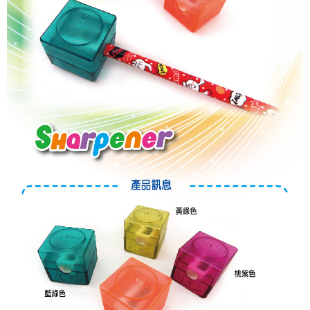
每筆NT$280
客戶支援中心」
https://netprotections.freshdesk.com/support/home
【注意事項】
１．透過由恩沛科技股份有限公司提供之「AFTEE先享後付」服務完成之交
易，需依本服務之必要範圍內提供個人資料，並將交易相關給付款項請求債
權轉讓予恩沛科技股份有限公司。
２．關於個人資料處理事宜，請瀏覽以下網址：
https://aftee.tw/terms/#terms3
３．未成年的使用者請事先徵得法定代理人或監護人之同意方可使用
「AFTEE先享後付」，若未經同意申辦者引起之損失，本公司不負相關責
任。
４．使用「AFTEE先享後付」時，將依據個別帳號之用戶狀況，依本公司即
時審查核予不同之上限額度；若仍有額度不足之情形，本公司將視審查結果
請求用戶進行身份認證。
５．嚴禁一人註冊多個帳號或使用他人資訊註冊。若發現惡意使用之情形，
恩沛科技股份有限公司將有權停止該用戶之使用額度並採取法律行動。