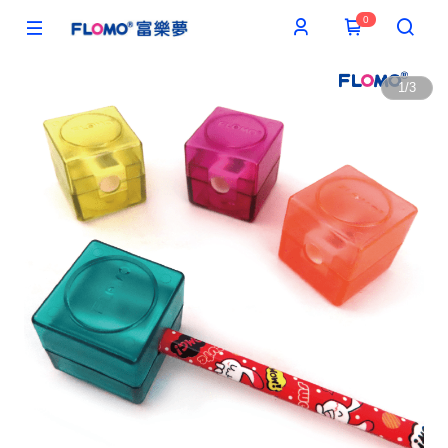
0
1
/
3