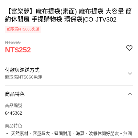
【富樂夢】麻布提袋(素面) 麻布提袋 大容量 簡
約休閒風 手提購物袋 環保袋|CO-JTV302
超取滿NT$666免運
NT$360
NT$252
付款與運送方式
超取滿NT$666免運
付款方式
商品特色
信用卡一次付款
商品編號
超商取貨付款
6445362
LINE Pay
商品特色
Apple Pay
天然素材，容量超大、堅固耐用，海灘、渡假休閒好朋友。無圖