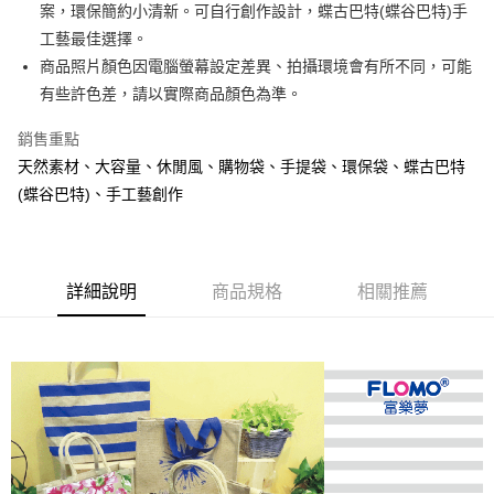
案，環保簡約小清新。可自行創作設計，蝶古巴特(蝶谷巴特)手
街口支付
工藝最佳選擇。
悠遊付
商品照片顏色因電腦螢幕設定差異、拍攝環境會有所不同，可能
有些許色差，請以實際商品顏色為準。
AFTEE先享後付
相關說明
銷售重點
【關於「AFTEE先享後付」】
天然素材、大容量、休閒風、購物袋、手提袋、環保袋、蝶古巴特
ATM付款
AFTEE先享後付是「在收到商品之後才付款」的支付方式。 讓您購物簡單
便利好安心！
(蝶谷巴特)、手工藝創作
１．簡單：不需註冊會員、不需綁卡、不需儲值。
運送方式
２．便利：只要手機號碼，簡訊認證，即可結帳。
３．安心：先確認商品／服務後，再付款。
全家取貨付款
每筆NT$80，滿NT$666(含以上)免運費
詳細說明
商品規格
相關推薦
【「AFTEE先享後付」結帳流程】
１．於結帳方式選擇「AFTEE先享後付」後，將跳轉至「AFTEE先享後付」
7-11取貨付款
結帳頁面，進行簡訊認證並確認金額後，即可完成結帳。
２．訂單成立數日內，您將收到繳費通知簡訊。
每筆NT$80，滿NT$666(含以上)免運費
３．收到繳費通知簡訊後14天內，點擊此簡訊中的連結，可透過四大超商／
ATM／網路銀行／等多元方式進行付款，方視為交易完成。
宅配
※ 請注意：結帳手續完成當下不需立刻繳費，但若您需要取消訂單，請聯絡
每筆NT$80，滿NT$666(含以上)免運費
購買商品的店家。未經商家同意取消之訂單仍視為有效，需透過AFTEE先享
後付繳納相關費用。
離島宅配
※ 交易是否成功請以「AFTEE先享後付 」之結帳頁面顯示為準，若有關於
是否繳費成功／繳費後需取消欲退款等相關疑問，請聯繫「AFTEE先享後付