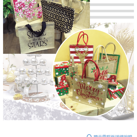
每筆NT$280
客戶支援中心」
https://netprotections.freshdesk.com/support/home
【注意事項】
１．透過由恩沛科技股份有限公司提供之「AFTEE先享後付」服務完成之交
易，需依本服務之必要範圍內提供個人資料，並將交易相關給付款項請求債
權轉讓予恩沛科技股份有限公司。
２．關於個人資料處理事宜，請瀏覽以下網址：
https://aftee.tw/terms/#terms3
３．未成年的使用者請事先徵得法定代理人或監護人之同意方可使用
「AFTEE先享後付」，若未經同意申辦者引起之損失，本公司不負相關責
任。
４．使用「AFTEE先享後付」時，將依據個別帳號之用戶狀況，依本公司即
時審查核予不同之上限額度；若仍有額度不足之情形，本公司將視審查結果
請求用戶進行身份認證。
５．嚴禁一人註冊多個帳號或使用他人資訊註冊。若發現惡意使用之情形，
恩沛科技股份有限公司將有權停止該用戶之使用額度並採取法律行動。
顯示電腦版詳細說明