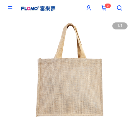
0
1
/
1