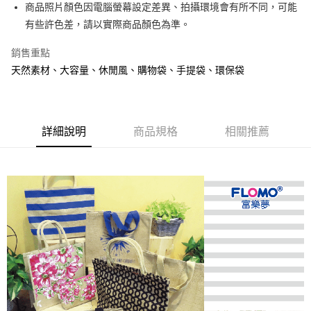
商品照片顏色因電腦螢幕設定差異、拍攝環境會有所不同，可能
街口支付
有些許色差，請以實際商品顏色為準。
悠遊付
銷售重點
AFTEE先享後付
天然素材、大容量、休閒風、購物袋、手提袋、環保袋
相關說明
【關於「AFTEE先享後付」】
ATM付款
AFTEE先享後付是「在收到商品之後才付款」的支付方式。 讓您購物簡單
便利好安心！
詳細說明
商品規格
相關推薦
１．簡單：不需註冊會員、不需綁卡、不需儲值。
運送方式
２．便利：只要手機號碼，簡訊認證，即可結帳。
３．安心：先確認商品／服務後，再付款。
全家取貨付款
每筆NT$80，滿NT$666(含以上)免運費
【「AFTEE先享後付」結帳流程】
１．於結帳方式選擇「AFTEE先享後付」後，將跳轉至「AFTEE先享後付」
7-11取貨付款
結帳頁面，進行簡訊認證並確認金額後，即可完成結帳。
２．訂單成立數日內，您將收到繳費通知簡訊。
每筆NT$80，滿NT$666(含以上)免運費
３．收到繳費通知簡訊後14天內，點擊此簡訊中的連結，可透過四大超商／
ATM／網路銀行／等多元方式進行付款，方視為交易完成。
宅配
※ 請注意：結帳手續完成當下不需立刻繳費，但若您需要取消訂單，請聯絡
每筆NT$80，滿NT$666(含以上)免運費
購買商品的店家。未經商家同意取消之訂單仍視為有效，需透過AFTEE先享
後付繳納相關費用。
離島宅配
※ 交易是否成功請以「AFTEE先享後付 」之結帳頁面顯示為準，若有關於
是否繳費成功／繳費後需取消欲退款等相關疑問，請聯繫「AFTEE先享後付