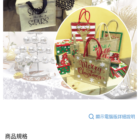
每筆NT$280
客戶支援中心」
https://netprotections.freshdesk.com/support/home
【注意事項】
１．透過由恩沛科技股份有限公司提供之「AFTEE先享後付」服務完成之交
易，需依本服務之必要範圍內提供個人資料，並將交易相關給付款項請求債
權轉讓予恩沛科技股份有限公司。
２．關於個人資料處理事宜，請瀏覽以下網址：
https://aftee.tw/terms/#terms3
３．未成年的使用者請事先徵得法定代理人或監護人之同意方可使用
「AFTEE先享後付」，若未經同意申辦者引起之損失，本公司不負相關責
任。
４．使用「AFTEE先享後付」時，將依據個別帳號之用戶狀況，依本公司即
時審查核予不同之上限額度；若仍有額度不足之情形，本公司將視審查結果
請求用戶進行身份認證。
５．嚴禁一人註冊多個帳號或使用他人資訊註冊。若發現惡意使用之情形，
恩沛科技股份有限公司將有權停止該用戶之使用額度並採取法律行動。
顯示電腦版詳細說明
商品規格