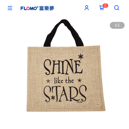
0
1
/
1