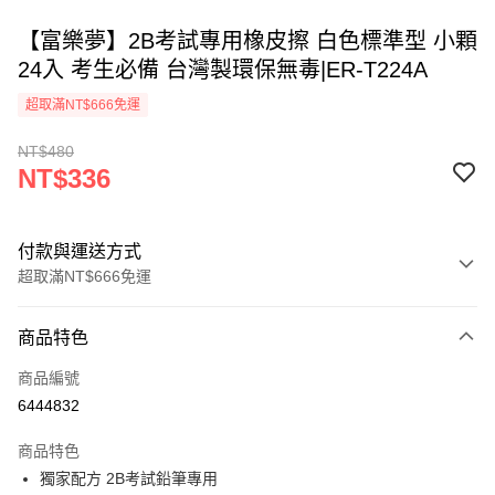
【富樂夢】2B考試專用橡皮擦 白色標準型 小顆
24入 考生必備 台灣製環保無毒|ER-T224A
超取滿NT$666免運
NT$480
NT$336
付款與運送方式
超取滿NT$666免運
付款方式
商品特色
信用卡一次付款
商品編號
超商取貨付款
6444832
LINE Pay
商品特色
Apple Pay
獨家配方 2B考試鉛筆專用