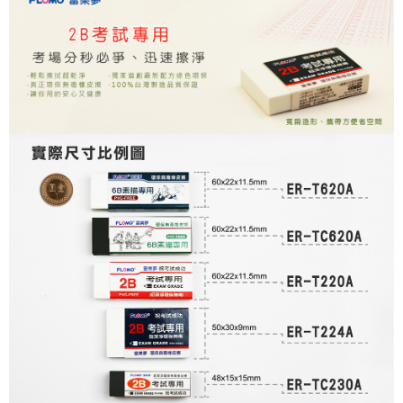
每筆NT$280
客戶支援中心」
https://netprotections.freshdesk.com/support/home
【注意事項】
１．透過由恩沛科技股份有限公司提供之「AFTEE先享後付」服務完成之交
易，需依本服務之必要範圍內提供個人資料，並將交易相關給付款項請求債
權轉讓予恩沛科技股份有限公司。
２．關於個人資料處理事宜，請瀏覽以下網址：
https://aftee.tw/terms/#terms3
３．未成年的使用者請事先徵得法定代理人或監護人之同意方可使用
「AFTEE先享後付」，若未經同意申辦者引起之損失，本公司不負相關責
任。
４．使用「AFTEE先享後付」時，將依據個別帳號之用戶狀況，依本公司即
時審查核予不同之上限額度；若仍有額度不足之情形，本公司將視審查結果
請求用戶進行身份認證。
５．嚴禁一人註冊多個帳號或使用他人資訊註冊。若發現惡意使用之情形，
恩沛科技股份有限公司將有權停止該用戶之使用額度並採取法律行動。