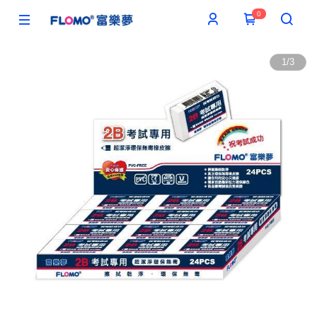
0
1
/
3