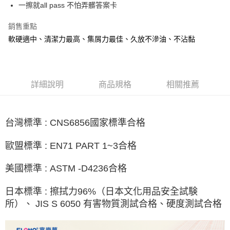
一擦就all pass 不怕弄髒答案卡
街口支付
銷售重點
悠遊付
軟硬適中、清潔力最高、集屑力最佳、久放不滲油、不沾黏
AFTEE先享後付
相關說明
【關於「AFTEE先享後付」】
ATM付款
AFTEE先享後付是「在收到商品之後才付款」的支付方式。 讓您購物簡單
詳細說明
商品規格
相關推薦
便利好安心！
１．簡單：不需註冊會員、不需綁卡、不需儲值。
運送方式
２．便利：只要手機號碼，簡訊認證，即可結帳。
３．安心：先確認商品／服務後，再付款。
全家取貨付款
台灣標準 : CNS6856國家標準合格
每筆NT$80，滿NT$666(含以上)免運費
【「AFTEE先享後付」結帳流程】
歐盟標準 : EN71 PART 1~3合格
１．於結帳方式選擇「AFTEE先享後付」後，將跳轉至「AFTEE先享後付」
7-11取貨付款
結帳頁面，進行簡訊認證並確認金額後，即可完成結帳。
２．訂單成立數日內，您將收到繳費通知簡訊。
美國標準 : ASTM -D4236合格
每筆NT$80，滿NT$666(含以上)免運費
３．收到繳費通知簡訊後14天內，點擊此簡訊中的連結，可透過四大超商／
ATM／網路銀行／等多元方式進行付款，方視為交易完成。
宅配
日本標準 : 擦拭力96%（日本文化用品安全試験
※ 請注意：結帳手續完成當下不需立刻繳費，但若您需要取消訂單，請聯絡
每筆NT$80，滿NT$666(含以上)免運費
購買商品的店家。未經商家同意取消之訂單仍視為有效，需透過AFTEE先享
所）、 JIS S 6050 有害物質測試合格、硬度測試合格
後付繳納相關費用。
離島宅配
※ 交易是否成功請以「AFTEE先享後付 」之結帳頁面顯示為準，若有關於
是否繳費成功／繳費後需取消欲退款等相關疑問，請聯繫「AFTEE先享後付