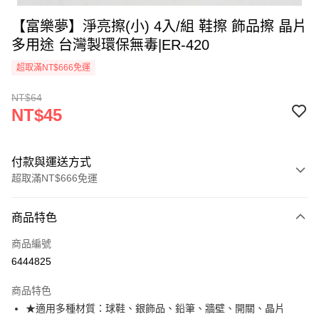
【富樂夢】淨亮擦(小) 4入/組 鞋擦 飾品擦 晶片
多用途 台灣製環保無毒|ER-420
超取滿NT$666免運
NT$64
NT$45
付款與運送方式
超取滿NT$666免運
付款方式
商品特色
信用卡一次付款
商品編號
超商取貨付款
6444825
LINE Pay
商品特色
Apple Pay
★適用多種材質：球鞋、銀飾品、鉛筆、牆壁、開關、晶片