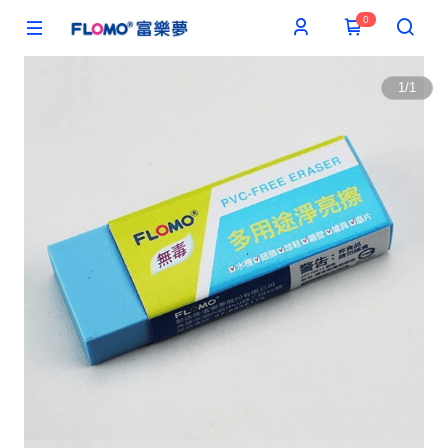
0
1
/
1