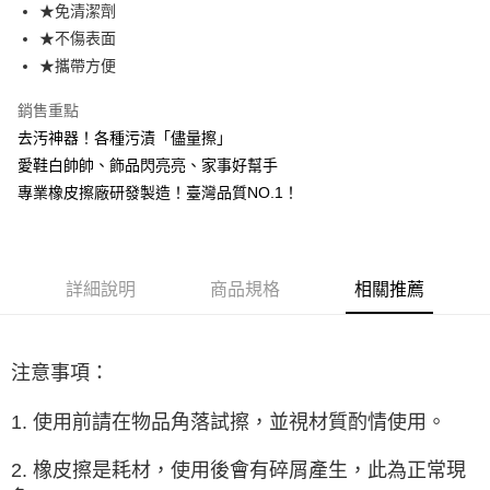
★免清潔劑
街口支付
★不傷表面
悠遊付
★攜帶方便
AFTEE先享後付
銷售重點
相關說明
去汚神器！各種污漬「儘量擦」
【關於「AFTEE先享後付」】
愛鞋白帥帥、飾品閃亮亮、家事好幫手
ATM付款
AFTEE先享後付是「在收到商品之後才付款」的支付方式。 讓您購物簡單
便利好安心！
專業橡皮擦廠研發製造！臺灣品質NO.1！
１．簡單：不需註冊會員、不需綁卡、不需儲值。
運送方式
２．便利：只要手機號碼，簡訊認證，即可結帳。
３．安心：先確認商品／服務後，再付款。
全家取貨付款
每筆NT$80，滿NT$666(含以上)免運費
詳細說明
商品規格
相關推薦
【「AFTEE先享後付」結帳流程】
１．於結帳方式選擇「AFTEE先享後付」後，將跳轉至「AFTEE先享後付」
7-11取貨付款
結帳頁面，進行簡訊認證並確認金額後，即可完成結帳。
２．訂單成立數日內，您將收到繳費通知簡訊。
每筆NT$80，滿NT$666(含以上)免運費
３．收到繳費通知簡訊後14天內，點擊此簡訊中的連結，可透過四大超商／
注意事項：
ATM／網路銀行／等多元方式進行付款，方視為交易完成。
宅配
※ 請注意：結帳手續完成當下不需立刻繳費，但若您需要取消訂單，請聯絡
1. 使用前請在物品角落試擦，並視材質酌情使用。
每筆NT$80，滿NT$666(含以上)免運費
購買商品的店家。未經商家同意取消之訂單仍視為有效，需透過AFTEE先享
後付繳納相關費用。
離島宅配
※ 交易是否成功請以「AFTEE先享後付 」之結帳頁面顯示為準，若有關於
2. 橡皮擦是耗材，使用後會有碎屑產生，此為正常現
是否繳費成功／繳費後需取消欲退款等相關疑問，請聯繫「AFTEE先享後付