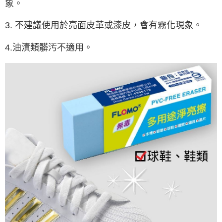
象。
每筆NT$280
客戶支援中心」
https://netprotections.freshdesk.com/support/home
3. 不建議使用於亮面皮革或漆皮，會有霧化現象。
【注意事項】
１．透過由恩沛科技股份有限公司提供之「AFTEE先享後付」服務完成之交
易，需依本服務之必要範圍內提供個人資料，並將交易相關給付款項請求債
4.油漬類髒汚不適用。
權轉讓予恩沛科技股份有限公司。
２．關於個人資料處理事宜，請瀏覽以下網址：
https://aftee.tw/terms/#terms3
３．未成年的使用者請事先徵得法定代理人或監護人之同意方可使用
「AFTEE先享後付」，若未經同意申辦者引起之損失，本公司不負相關責
任。
４．使用「AFTEE先享後付」時，將依據個別帳號之用戶狀況，依本公司即
時審查核予不同之上限額度；若仍有額度不足之情形，本公司將視審查結果
請求用戶進行身份認證。
５．嚴禁一人註冊多個帳號或使用他人資訊註冊。若發現惡意使用之情形，
恩沛科技股份有限公司將有權停止該用戶之使用額度並採取法律行動。