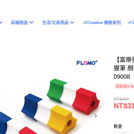
彩繪用品
生活/文具用品
🎨Creative 療癒系列

【富樂
握筆 顏
09008
超取滿NT$
NT$450
NT$3
數量