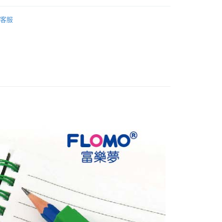
擦
功能款橡皮擦
FTEE先享後付」】
客服
先享後付是「在收到商品之後才付款」的支付方式。 讓您購物簡單
心！
：不需註冊會員、不需綁卡、不需儲值。
：只要手機號碼，簡訊認證，即可結帳。
：先確認商品／服務後，再付款。
付款
EE先享後付」結帳流程】
0，滿NT$666(含以上)免運費
方式選擇「AFTEE先享後付」後，將跳轉至「AFTEE先享後
頁面，進行簡訊認證並確認金額後，即可完成結帳。
付款
成立數日內，您將收到繳費通知簡訊。
費通知簡訊後14天內，點擊此簡訊中的連結，可透過四大超商
0，滿NT$666(含以上)免運費
網路銀行／等多元方式進行付款，方視為交易完成。
：結帳手續完成當下不需立刻繳費，但若您需要取消訂單，請聯
的店家。未經商家同意取消之訂單仍視為有效，需透過AFTEE
繳納相關費用。
0，滿NT$666(含以上)免運費
否成功請以「AFTEE先享後付 」之結帳頁面顯示為準，若有關於
功／繳費後需取消欲退款等相關疑問，請聯繫「AFTEE先享後
援中心」
https://netprotections.freshdesk.com/support/home
80
項】
恩沛科技股份有限公司提供之「AFTEE先享後付」服務完成之
依本服務之必要範圍內提供個人資料，並將交易相關給付款項請
讓予恩沛科技股份有限公司。