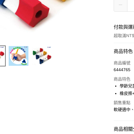
付款與運
超取滿NT$
付款方式
商品特色
信用卡一
商品編號
6444765
超商取貨
商品特色
LINE Pay
學齡兒
橡皮擦
Apple Pay
銷售重點
街口支付
軟硬適中
悠遊付
AFTEE先
商品相關分