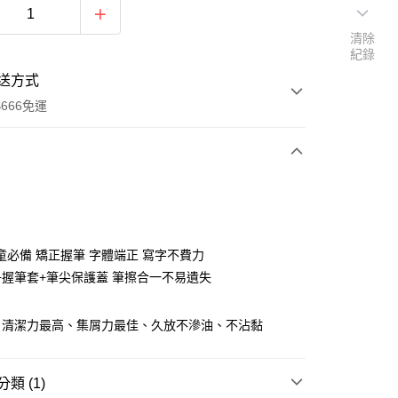
清除
紀錄
送方式
666免運
次付款
付款
童必備 矯正握筆 字體端正 寫字不費力
+握筆套+筆尖保護蓋 筆擦合一不易遺失
、清潔力最高、集屑力最佳、久放不滲油、不沾黏
享後付
類 (1)