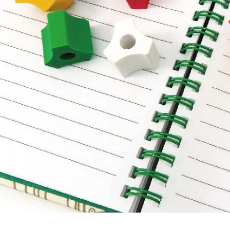
２．關於
https://aft
３．未成
「AFTE
任。
４．使用「
即時審查
結果請求
５．嚴禁
形，恩沛
動。