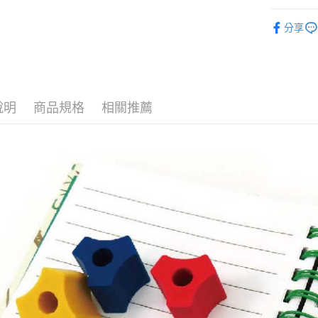
相關說明
環保橡皮
【關於「A
ATM付款
分享
AFTEE
便利好安
１．簡單
２．便利
運送方式
３．安心
全家取貨
說明
商品規格
相關推薦
【「AFT
每筆NT$8
１．於結帳
付」結帳
7-11取貨
２．訂單
３．收到繳
每筆NT$8
／ATM／
※ 請注意
宅配
絡購買商品
先享後付
每筆NT$8
※ 交易是
是否繳費成
離島宅配
付客戶支
每筆NT$2
【注意事
１．透過由
交易，需
求債權轉