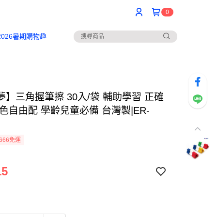
0
2026暑期購物趣
夢】三角握筆擦 30入/袋 輔助學習 正確
色自由配 學齡兒童必備 台灣製|ER-
666免運
15