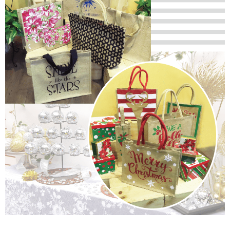
離島宅配
※ 交易是否成功請以「AFTEE先享後付 」之結帳頁面顯示為準，若有關於
是否繳費成功／繳費後需取消欲退款等相關疑問，請聯繫「AFTEE先享後付
每筆NT$280
客戶支援中心」
https://netprotections.freshdesk.com/support/home
【注意事項】
１．透過由恩沛科技股份有限公司提供之「AFTEE先享後付」服務完成之交
易，需依本服務之必要範圍內提供個人資料，並將交易相關給付款項請求債
權轉讓予恩沛科技股份有限公司。
２．關於個人資料處理事宜，請瀏覽以下網址：
https://aftee.tw/terms/#terms3
３．未成年的使用者請事先徵得法定代理人或監護人之同意方可使用
「AFTEE先享後付」，若未經同意申辦者引起之損失，本公司不負相關責
任。
４．使用「AFTEE先享後付」時，將依據個別帳號之用戶狀況，依本公司即
時審查核予不同之上限額度；若仍有額度不足之情形，本公司將視審查結果
請求用戶進行身份認證。
５．嚴禁一人註冊多個帳號或使用他人資訊註冊。若發現惡意使用之情形，
恩沛科技股份有限公司將有權停止該用戶之使用額度並採取法律行動。