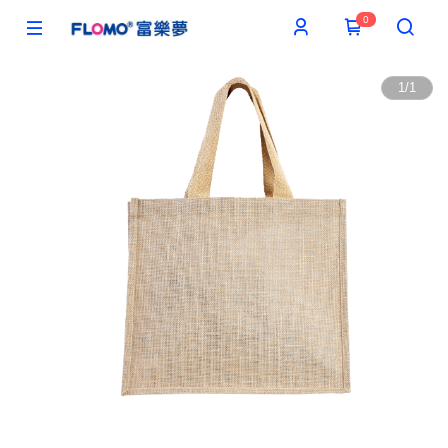
0
1
/
1