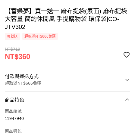
【富樂夢】買一送一 麻布提袋(素面) 麻布提袋
大容量 簡約休閒風 手提購物袋 環保袋|CO-
JTV302
買就送
超取滿NT$666免運
NT$719
NT$360
付款與運送方式
超取滿NT$666免運
付款方式
商品特色
信用卡一次付款
商品編號
超商取貨付款
11947940
LINE Pay
商品特色