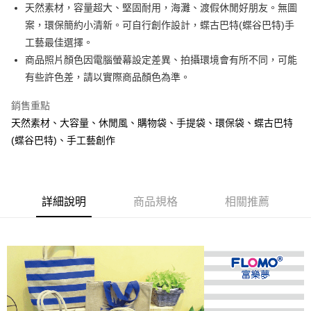
Apple Pay
天然素材，容量超大、堅固耐用，海灘、渡假休閒好朋友。無圖
案，環保簡約小清新。可自行創作設計，蝶古巴特(蝶谷巴特)手
街口支付
工藝最佳選擇。
悠遊付
商品照片顏色因電腦螢幕設定差異、拍攝環境會有所不同，可能
有些許色差，請以實際商品顏色為準。
AFTEE先享後付
相關說明
銷售重點
【關於「AFTEE先享後付」】
天然素材、大容量、休閒風、購物袋、手提袋、環保袋、蝶古巴特
ATM付款
AFTEE先享後付是「在收到商品之後才付款」的支付方式。 讓您購物簡單
便利好安心！
(蝶谷巴特)、手工藝創作
１．簡單：不需註冊會員、不需綁卡、不需儲值。
運送方式
２．便利：只要手機號碼，簡訊認證，即可結帳。
３．安心：先確認商品／服務後，再付款。
全家取貨付款
每筆NT$80，滿NT$666(含以上)免運費
詳細說明
商品規格
相關推薦
【「AFTEE先享後付」結帳流程】
１．於結帳方式選擇「AFTEE先享後付」後，將跳轉至「AFTEE先享後付」
7-11取貨付款
結帳頁面，進行簡訊認證並確認金額後，即可完成結帳。
２．訂單成立數日內，您將收到繳費通知簡訊。
每筆NT$80，滿NT$666(含以上)免運費
３．收到繳費通知簡訊後14天內，點擊此簡訊中的連結，可透過四大超商／
ATM／網路銀行／等多元方式進行付款，方視為交易完成。
宅配
※ 請注意：結帳手續完成當下不需立刻繳費，但若您需要取消訂單，請聯絡
每筆NT$80，滿NT$666(含以上)免運費
購買商品的店家。未經商家同意取消之訂單仍視為有效，需透過AFTEE先享
後付繳納相關費用。