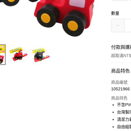
數量
付款與運
超取滿NT$
付款方式
商品特色
信用卡一
商品編號
10521966
超商取貨
商品特色
LINE Pay
不含P
台灣製
Apple Pay
清潔力
街口支付
自由組