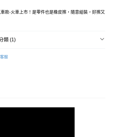
氣車款-火車上市！是零件也是橡皮擦，隨意組裝，好擦又
享後付
FTEE先享後付」】
先享後付是「在收到商品之後才付款」的支付方式。 讓您購物簡單
類 (1)
心！
：不需註冊會員、不需綁卡、不需儲值。
擦
：只要手機號碼，簡訊認證，即可結帳。
益智款橡皮擦
客服
：先確認商品／服務後，再付款。
付款
EE先享後付」結帳流程】
0，滿NT$666(含以上)免運費
方式選擇「AFTEE先享後付」後，將跳轉至「AFTEE先享後
頁面，進行簡訊認證並確認金額後，即可完成結帳。
付款
成立數日內，您將收到繳費通知簡訊。
費通知簡訊後14天內，點擊此簡訊中的連結，可透過四大超商
0，滿NT$666(含以上)免運費
網路銀行／等多元方式進行付款，方視為交易完成。
：結帳手續完成當下不需立刻繳費，但若您需要取消訂單，請聯
的店家。未經商家同意取消之訂單仍視為有效，需透過AFTEE
繳納相關費用。
0，滿NT$666(含以上)免運費
否成功請以「AFTEE先享後付 」之結帳頁面顯示為準，若有關於
功／繳費後需取消欲退款等相關疑問，請聯繫「AFTEE先享後
援中心」
https://netprotections.freshdesk.com/support/home
80