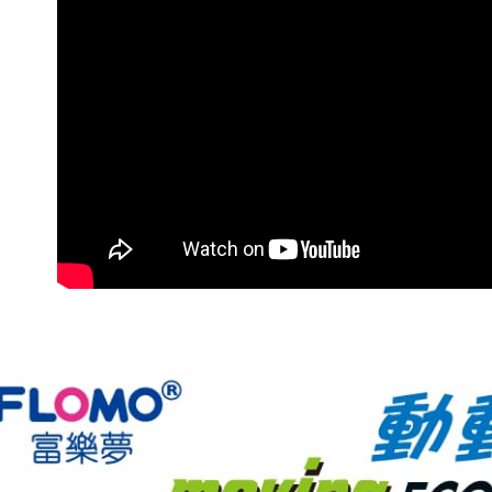
【注意事
１．透過由
交易，需
求債權轉
２．關於
https://aft
３．未成
「AFTE
任。
４．使用「
即時審查
結果請求
５．嚴禁
形，恩沛
動。