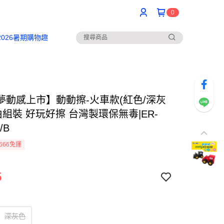
0
2026暑期購物趣
夢動感上市】動動擦-火車款(紅色/深灰
由組裝 好玩好擦 台灣製環保無毒|ER-
/B
666免運
5
深灰色