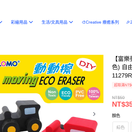
彩繪用品
生活/文具用品
🎨Creative 療癒系列

【富樂
色) 自
11279R
超取滿NT$
NT$50
NT$3
顏色
紅色