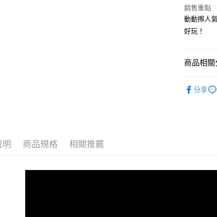
悠遊付
銷售重點
動動擦人
AFTEE先
好玩！
相關說明
【關於「A
ATM付款
AFTEE
商品相關分
便利好安
１．簡單
環保橡皮
２．便利
運送方式
分享
３．安心
全家取貨
【「AFT
每筆NT$8
１．於結帳
付」結帳
7-11取貨
２．訂單
３．收到繳
說明
商品規格
相關推薦
每筆NT$8
／ATM／
※ 請注意
宅配
絡購買商品
先享後付
每筆NT$8
※ 交易是
是否繳費成
離島宅配
付客戶支
每筆NT$2