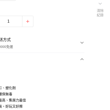
清除
紀錄
送方式
666免運
次付款
付款
VC、塑化劑
環保無毒
最高、集屑力最佳
裝，好玩又好擦