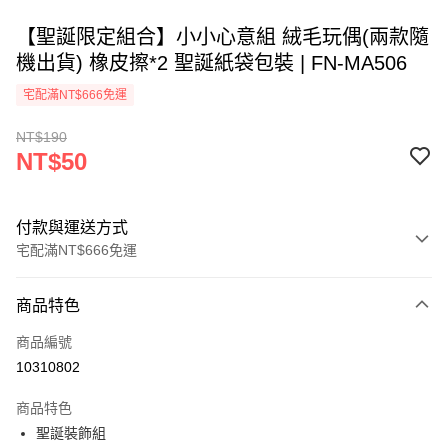
【聖誕限定組合】小小心意組 絨毛玩偶(兩款隨
機出貨) 橡皮擦*2 聖誕紙袋包裝 | FN-MA506
宅配滿NT$666免運
NT$190
NT$50
付款與運送方式
宅配滿NT$666免運
付款方式
商品特色
信用卡一次付款
商品編號
LINE Pay
10310802
Apple Pay
商品特色
街口支付
聖誕裝飾組