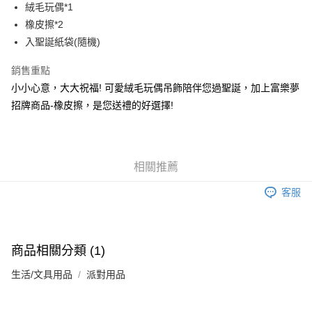
絨毛玩偶*1
悠遊付
橡皮擦*2
AFTEE先享後付
入聖誕紙袋(隨機)
相關說明
銷售重點
【關於「AFTEE先享後付」】
ATM付款
AFTEE先享後付是「在收到商品之後才付款」的支付方式。 讓您購物簡單
小小心意，大大祝福! 可愛絨毛玩偶吊飾陪伴您過聖誕，加上富樂夢
便利好安心！
招牌商品-橡皮擦，是您送禮的好選擇!
１．簡單：不需註冊會員、不需綁卡、不需儲值。
運送方式
２．便利：只要手機號碼，簡訊認證，即可結帳。
３．安心：先確認商品／服務後，再付款。
宅配
每筆NT$80，滿NT$666(含以上)免運費
【「AFTEE先享後付」結帳流程】
相關推薦
１．於結帳方式選擇「AFTEE先享後付」後，將跳轉至「AFTEE先享後付」
離島宅配
結帳頁面，進行簡訊認證並確認金額後，即可完成結帳。
客服
２．訂單成立數日內，您將收到繳費通知簡訊。
每筆NT$280
３．收到繳費通知簡訊後14天內，點擊此簡訊中的連結，可透過四大超商／
ATM／網路銀行／等多元方式進行付款，方視為交易完成。
※ 請注意：結帳手續完成當下不需立刻繳費，但若您需要取消訂單，請聯絡
購買商品的店家。未經商家同意取消之訂單仍視為有效，需透過AFTEE先享
商品相關分類 (1)
後付繳納相關費用。
※ 交易是否成功請以「AFTEE先享後付 」之結帳頁面顯示為準，若有關於
生活/文具用品
派對用品
是否繳費成功／繳費後需取消欲退款等相關疑問，請聯繫「AFTEE先享後付
客戶支援中心」
https://netprotections.freshdesk.com/support/home