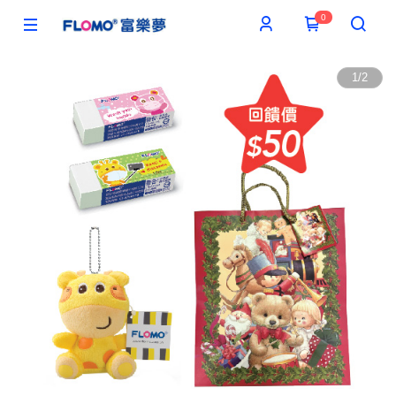
0
1
/
2